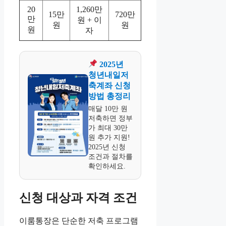
20
1,260만
15만
720만
만
원 + 이
원
원
원
자
2025년
청년내일저
축계좌 신청
방법 총정리
매달 10만 원
저축하면 정부
가 최대 30만
원 추가 지원!
2025년 신청
조건과 절차를
확인하세요.
신청 대상과 자격 조건
이룸통장은 단순한 저축 프로그램