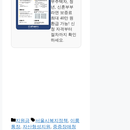
무주택자, 청
년, 신혼부부
라면 보증료
최대 40만 원
환급 가능! 신
청 자격부터
절차까지 확인
하세요.
카
태
지원금
서울시복지정책
,
이룸
테
그
통장
,
자산형성지원
,
중증장애청