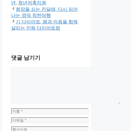
고
년
,
청년저축지원
리
희망을 심는 진달래, 다시 피어
나는 영덕 착한여행
기 다이어트, 몸과 마음을 함께
살리는 진짜 다이어트법
댓글 남기기
댓
글
이
름
이
메
웹