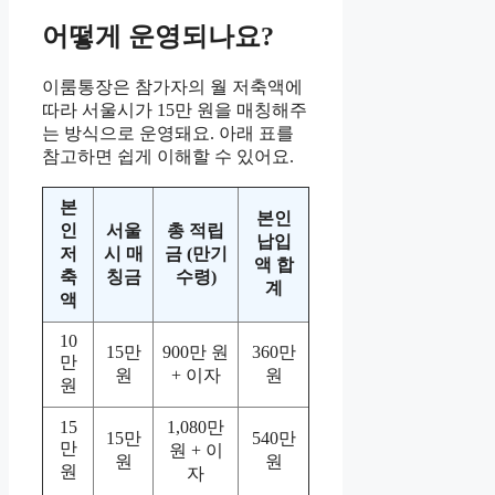
어떻게 운영되나요?
이룸통장은 참가자의 월 저축액에
따라 서울시가 15만 원을 매칭해주
는 방식으로 운영돼요. 아래 표를
참고하면 쉽게 이해할 수 있어요.
본
본인
인
서울
총 적립
납입
저
시 매
금 (만기
액 합
축
칭금
수령)
계
액
10
15만
900만 원
360만
만
원
+ 이자
원
원
15
1,080만
15만
540만
만
원 + 이
원
원
원
자