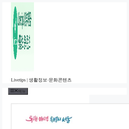
컨
텐
츠
로
건
너
뛰
기
Livetips | 생활정보·문화콘텐츠
메뉴