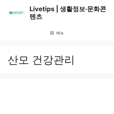
컨
Livetips | 생활정보·문화콘
텐
텐츠
츠
로
건
메뉴
너
뛰
기
산모 건강관리