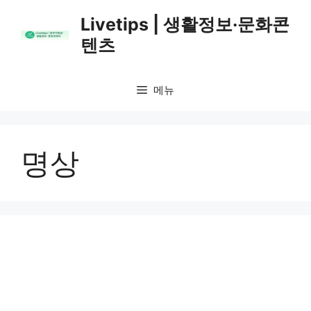
컨
Livetips | 생활정보·문화콘
텐
텐츠
츠
로
건
메뉴
너
뛰
기
명상