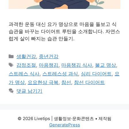
과격한 운동 대신 요가 명상으로 마음을 돌보고 식
습관을 바꾸는 다이어트 루틴을 소개합니다. 자연스
럽게 살이 빠지는 습관 만들기.
카
생활건강
,
중년건강
테
태
감정조절
,
마음챙김
,
마음챙김 식사
,
불교 명상
,
고
그
스트레스 식사
,
스트레스성 과식
,
심리 다이어트
,
요
리
가 명상
,
요요현상 극복
,
참선
,
참선 다이어트
댓글 남기기
© 2026 Livetips | 생활정보·문화콘텐츠
• 제작됨
GeneratePress