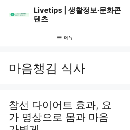
컨
Livetips | 생활정보·문화콘
텐
텐츠
츠
로
건
메뉴
너
뛰
기
마음챙김 식사
참선 다이어트 효과, 요
가 명상으로 몸과 마음
가볍게