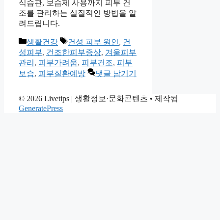
식습관, 보습제 사용까지 피부 건
조를 관리하는 실질적인 방법을 알
려드립니다.
카
태
생활건강
건성 피부 원인
,
건
테
그
성피부
,
건조한피부증상
,
겨울피부
고
관리
,
피부가려움
,
피부건조
,
피부
리
보습
,
피부질환예방
댓글 남기기
© 2026 Livetips | 생활정보·문화콘텐츠
• 제작됨
GeneratePress