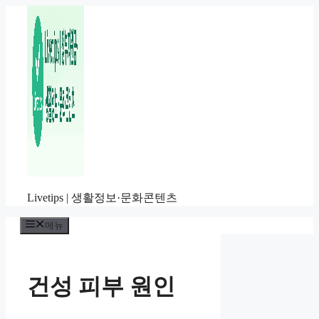
컨
텐
츠
로
건
너
뛰
기
Livetips | 생활정보·문화콘텐츠
메뉴
건성 피부 원인